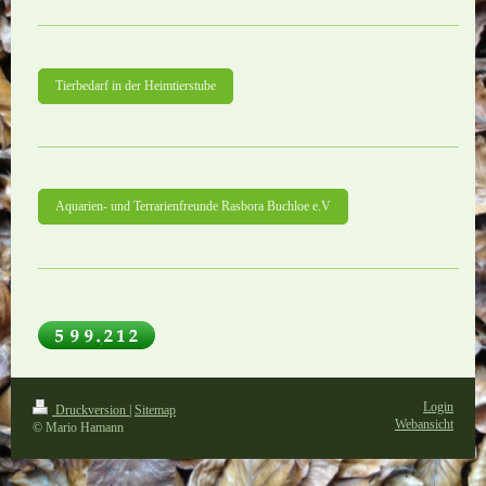
Tierbedarf in der Heimtierstube
Aquarien- und Terrarienfreunde Rasbora Buchloe e.V
Login
Druckversion
|
Sitemap
Webansicht
© Mario Hamann