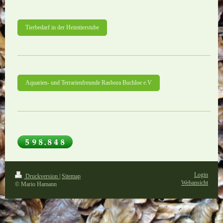
Tierbedarf in der Heimtierstube
Aquarien- und Terrarienfreunde Rasbora Buchloe e.V
Login
Druckversion
|
Sitemap
Webansicht
© Mario Hamann