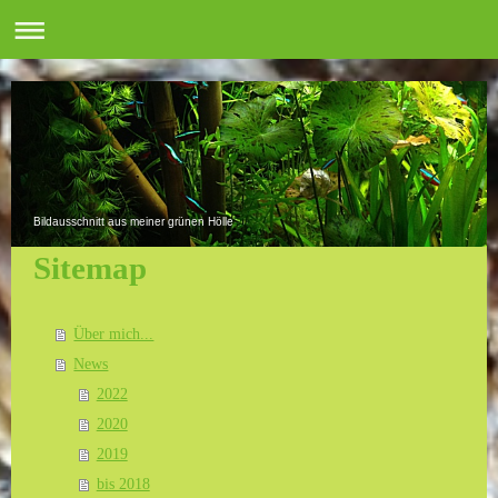
Bildausschnitt aus meiner grünen Hölle
Sitemap
Über mich...
News
2022
2020
2019
bis 2018