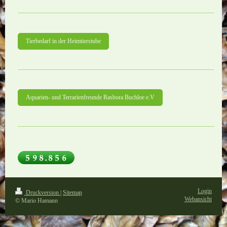
Tierbedarf in der Heimtierstube
Aquarien- und Terrarienfreunde Rasbora Buchloe e.V
Login
Druckversion
|
Sitemap
Webansicht
© Mario Hamann